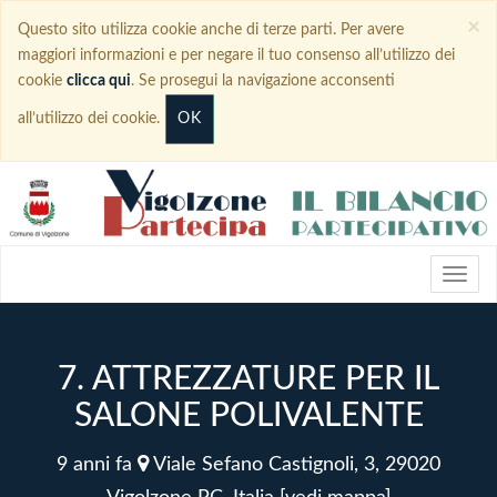
×
Questo sito utilizza cookie anche di terze parti. Per avere
maggiori informazioni e per negare il tuo consenso all’utilizzo dei
cookie
clicca qui
. Se prosegui la navigazione acconsenti
OK
all’utilizzo dei cookie.
7. ATTREZZATURE PER IL
SALONE POLIVALENTE
9 anni fa
Viale Sefano Castignoli, 3, 29020